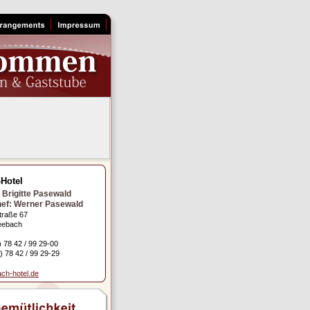
Hotel
: Brigitte Pasewald
ef: Werner Pasewald
traße 67
eebach
) 78 42 / 99 29-00
) 78 42 / 99 29-29
ch-hotel.de