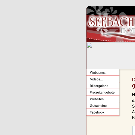
D
g
H
d
S
A
B